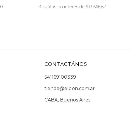
00
3
cuotas sin interés de
$13.666,67
CONTACTÁNOS
541169100339
tienda@eldon.com.ar
CABA, Buenos Aires