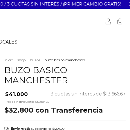
CUOTAS SIN INTERÉS / ¡PRIMER CAMBIO GRATIS!
20% OF
0
OCALES
inicio
.
shop
.
buzos
.
buzo basico manchester
BUZO BASICO
MANCHESTER
$41.000
3
cuotas sin interés de
$13.666,67
Precio sin impuestos
$33.884,30
$32.800
con
Transferencia
Envío gratis
superando los
$120.000