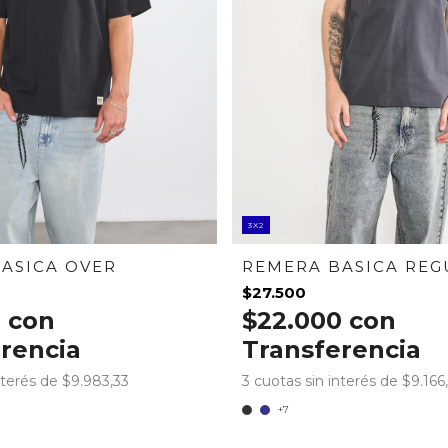
3X2
ASICA OVER
REMERA BASICA REG
$27.500
0
con
$22.000
con
rencia
Transferencia
nterés de
$9.983,33
3
cuotas sin interés de
$9.166
+7