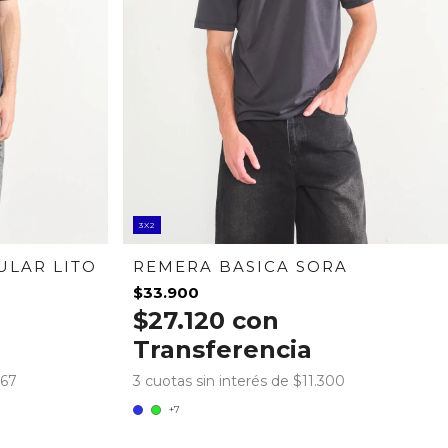
3X2
ULAR LITO
REMERA BASICA SORA
$33.900
$27.120
con
Transferencia
,67
3
cuotas sin interés de
$11.300
+7