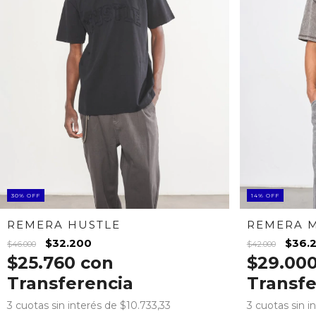
30
%
OFF
14
%
OFF
REMERA HUSTLE
REMERA 
$32.200
$36.
$46.000
$42.000
$25.760
con
$29.00
Transferencia
Transfe
3
cuotas sin interés de
$10.733,33
3
cuotas sin i