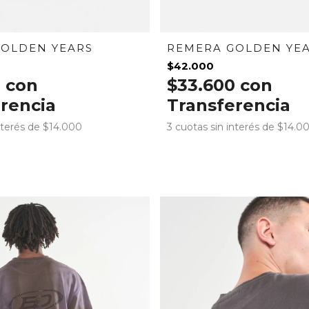
OLDEN YEARS
REMERA GOLDEN YE
$42.000
0
con
$33.600
con
rencia
Transferencia
nterés de
$14.000
3
cuotas sin interés de
$14.0