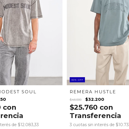
30
%
OFF
MODEST SOUL
REMERA HUSTLE
250
$32.200
$46.000
0
con
$25.760
con
rencia
Transferencia
nterés de
$12.083,33
3
cuotas sin interés de
$10.73