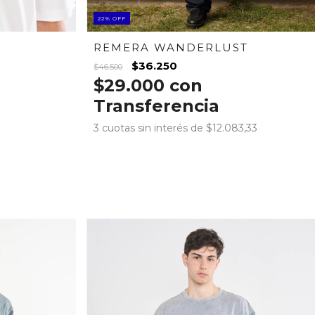
22
%
OFF
REMERA WANDERLUST
$36.250
$46.500
$29.000
con
Transferencia
3
cuotas sin interés de
$12.083,33