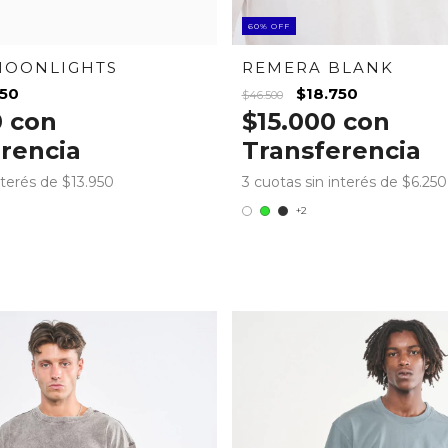
60
%
OFF
MOONLIGHTS
REMERA BLANK
850
$18.750
$46.500
0
con
$15.000
con
rencia
Transferencia
nterés de
$13.950
3
cuotas sin interés de
$6.250
+2