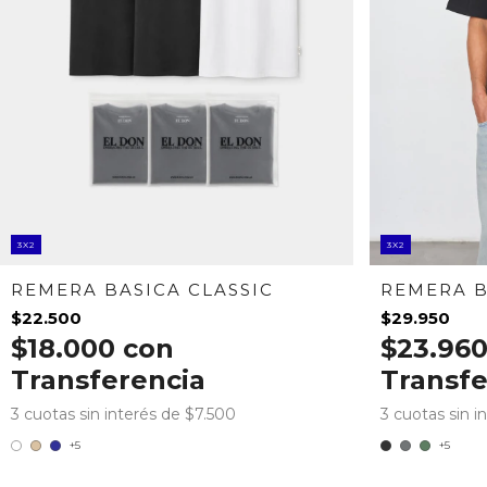
3X2
3X2
REMERA BASICA CLASSIC
REMERA B
$22.500
$29.950
$18.000
con
$23.96
Transferencia
Transfe
3
cuotas sin interés de
$7.500
3
cuotas sin i
+5
+5