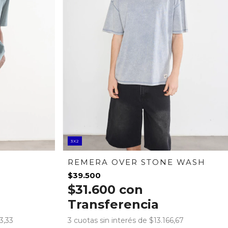
3X2
REMERA OVER STONE WASH
$39.500
$31.600
con
Transferencia
3,33
3
cuotas sin interés de
$13.166,67