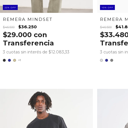
10
%
OFF
22
%
OFF
REMERA 
REMERA MINDSET
$41.
$36.250
$46.500
$46.500
$33.48
$29.000
con
Transfe
Transferencia
3
cuotas sin i
3
cuotas sin interés de
$12.083,33
+1