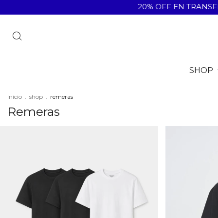
20% OFF EN TRANSFERENCIA / ENVÍO GRATIS
SHOP
inicio
.
shop
.
remeras
Remeras