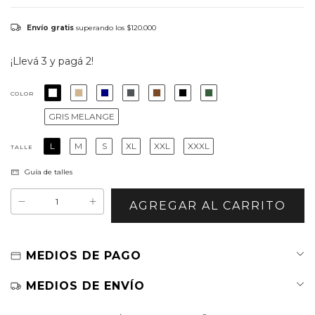
Envío gratis
superando los
$120.000
¡Llevá 3 y pagá 2!
COLOR
GRIS MELANGE
L
M
S
XL
XXL
XXXL
TALLE
Guía de talles
MEDIOS DE PAGO
MEDIOS DE ENVÍO