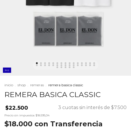
3X2
inicio
.
shop
.
remeras
.
remera basica classic
REMERA BASICA CLASSIC
$22.500
3
cuotas sin interés de
$7.500
Precio sin impuestos
$18.595,04
$18.000
con
Transferencia