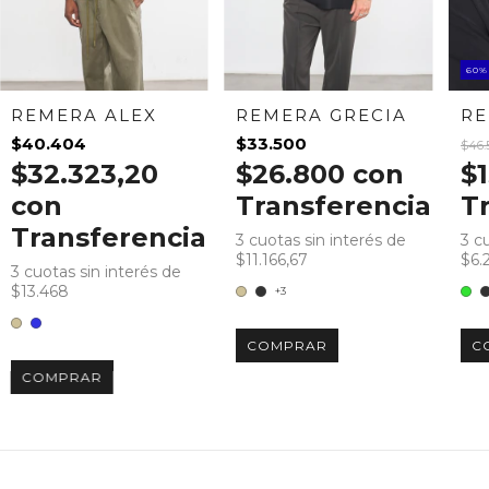
60
REMERA ALEX
REMERA GRECIA
RE
$40.404
$33.500
$46.
$32.323,20
$26.800
con
$
con
Transferencia
T
Transferencia
3
cuotas sin interés de
3
cu
$11.166,67
$6.
3
cuotas sin interés de
$13.468
+3
COMPRAR
C
COMPRAR