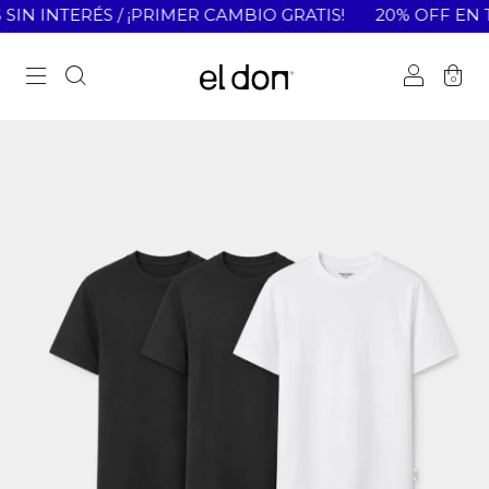
IN INTERÉS / ¡PRIMER CAMBIO GRATIS!
20% OFF EN TRA
0