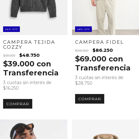
46
%
OFF
48
%
OFF
CAMPERA TEJIDA
CAMPERA FIDEL
COZZY
$86.250
$166.500
$48.750
$90.000
$69.000
con
$39.000
con
Transferencia
Transferencia
3
cuotas sin interés de
3
cuotas sin interés de
$28.750
$16.250
COMPRAR
COMPRAR