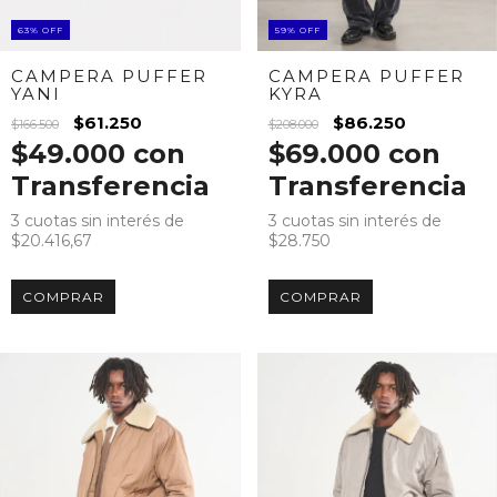
59
%
OFF
63
%
OFF
CAMPERA PUFFER
CAMPERA PUFFER
KYRA
YANI
$86.250
$61.250
$208.000
$166.500
$69.000
con
$49.000
con
Transferencia
Transferencia
3
cuotas sin interés de
3
cuotas sin interés de
$28.750
$20.416,67
COMPRAR
COMPRAR