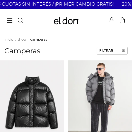
SIN INTERÉS / ¡PRIMER CAMBIO GRATIS!
20% OFF EN TR
0
inicio
.
shop
.
camperas
Camperas
FILTRAR