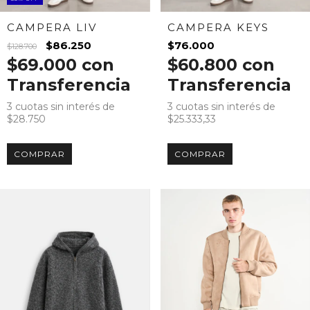
CAMPERA LIV
CAMPERA KEYS
$86.250
$76.000
$128.700
$69.000
con
$60.800
con
Transferencia
Transferencia
3
cuotas sin interés de
3
cuotas sin interés de
$28.750
$25.333,33
COMPRAR
COMPRAR