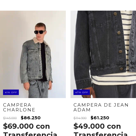
41
%
OFF
47
%
OFF
CAMPERA
CAMPERA DE JEAN
CHARLONE
ADAM
$86.250
$61.250
$145.000
$114.900
$69.000
con
$49.000
con
Transferencia
Transferencia