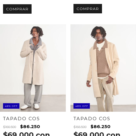
COMPRAR
COMPRAR
48
%
OFF
48
%
OFF
TAPADO COS
TAPADO COS
$86.250
$86.250
$166.500
$166.500
$69.000
con
$69.000
con