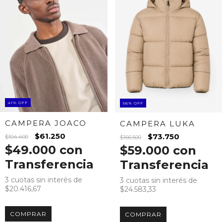
41
%
OFF
56
%
OFF
CAMPERA JOACO
CAMPERA LUKA
$61.250
$73.750
$104.400
$166.500
$49.000
con
$59.000
con
Transferencia
Transferencia
3
cuotas sin interés de
3
cuotas sin interés de
$20.416,67
$24.583,33
COMPRAR
COMPRAR