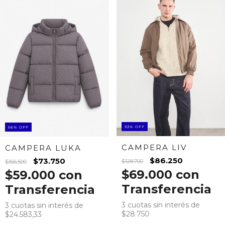
33
%
OFF
56
%
OFF
CAMPERA LIV
CAMPERA LUKA
$86.250
$73.750
$128.700
$166.500
$69.000
con
$59.000
con
Transferencia
Transferencia
3
cuotas sin interés de
3
cuotas sin interés de
$28.750
$24.583,33