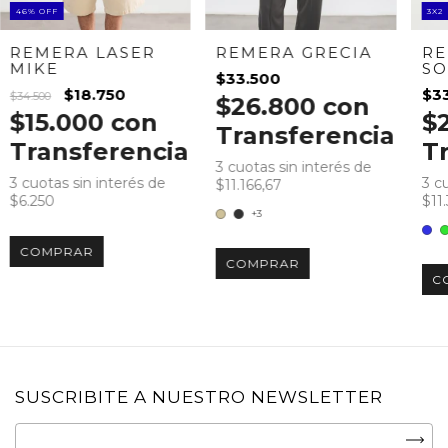
46
%
OFF
3X2
REMERA GRECIA
REMERA LASER
RE
MIKE
SO
$33.500
$18.750
$3
$34.500
$26.800
con
$15.000
con
$
Transferencia
Transferencia
T
3
cuotas sin interés de
3
cuotas sin interés de
3
cu
$11.166,67
$6.250
$11
+3
COMPRAR
COMPRAR
C
SUSCRIBITE A NUESTRO NEWSLETTER