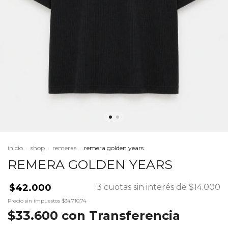
inicio
.
shop
.
remeras
.
remera golden years
REMERA GOLDEN YEARS
$42.000
3
cuotas sin interés de
$14.000
Precio sin impuestos
$34.710,74
$33.600
con
Transferencia